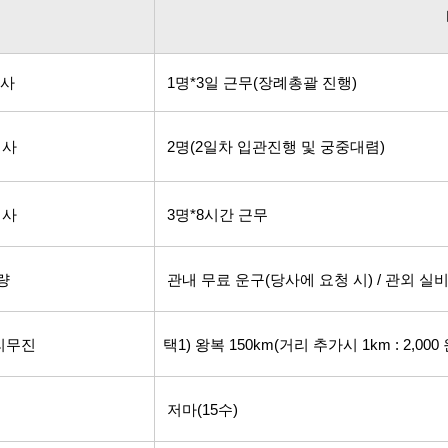
도사
1명*3일 근무(장례총괄 진행)
례사
2명(2일차 입관진행 및 궁중대렴)
리사
3명*8시간 근무
량
관내 무료 운구(당사에 요청 시) / 관외 실
리무진
택1) 왕복 150km
(거리 추가시 1km : 2,00
저마(15수)