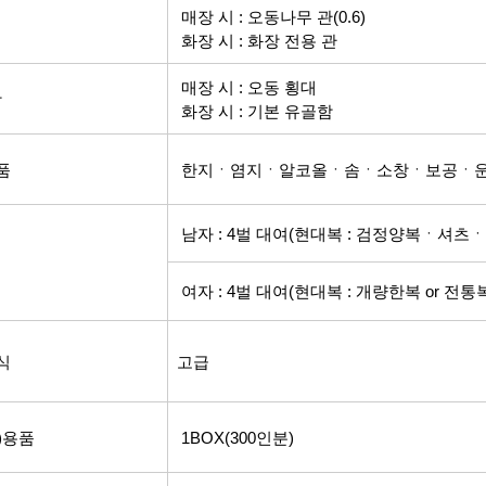
매장 시 : 오동나무 관(0.6)
화장 시 : 화장 전용 관
매장 시 : 오동 횡대
함
화장 시 : 기본 유골함
품
한지ㆍ염지
ㆍ알코올
ㆍ솜
ㆍ소창
ㆍ보공
ㆍ
남자 : 4벌 대여(현대복 : 검정양복
ㆍ셔츠
ㆍ
여자 : 4벌 대여(현대복 : 개량한복 or 전통복
식
고급
)용품
1BOX(300인분)