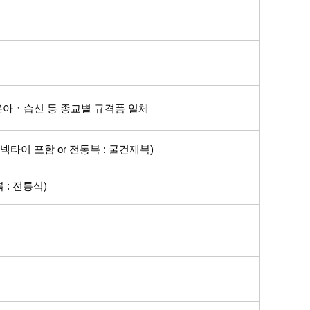
운아
ㆍ습신 등 종교별 규격품 일체
넥타이 포함 or 전통복 : 굴건제복)
 : 전통식)