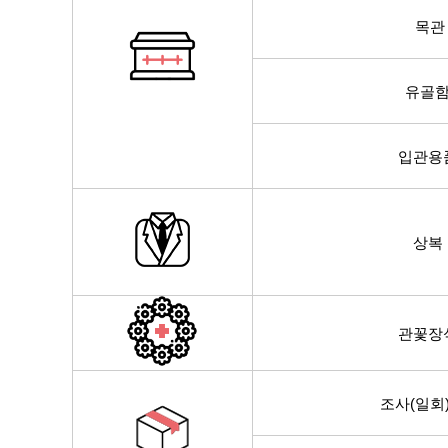
목관
유골
입관용
상복
관꽃장
조사(일회