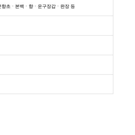
분향초
ㆍ본백
ㆍ향
ㆍ운구장갑
ㆍ완장 등