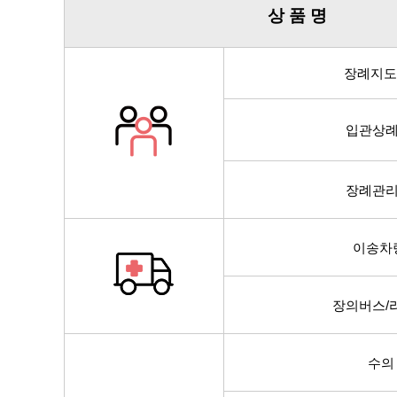
상 품 명
장례지
입관상
장례관
이송차
장의버스/
수의