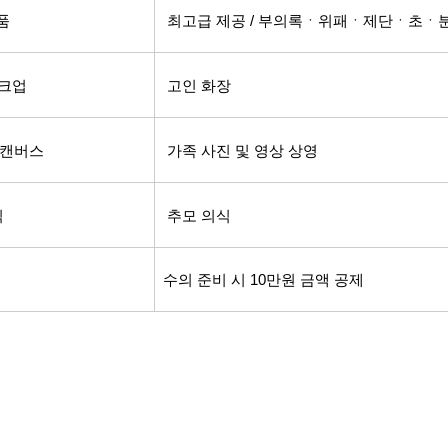
품
최고급 제공 / 부의록
ㆍ위패
ㆍ제단
ㆍ초
ㆍ
크업
고인 화장
모캔버스
가족 사진 및 영상 상영
식
추모 의식
수의 준비 시 10만원 금액 공제